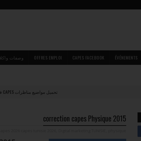
وصفات واكلا
OFFRES EMPLOI
CAPES FACEBOOK
ÉVÉNEMENTS
تحميل مواضيع مناظرات CAPES في تونس مع الإصلاح PDF (جميع المواد)
correction capes Physique 2015
capes 2026 capes tunisie 2026
,
Digital marketing TUNISIE
,
physique