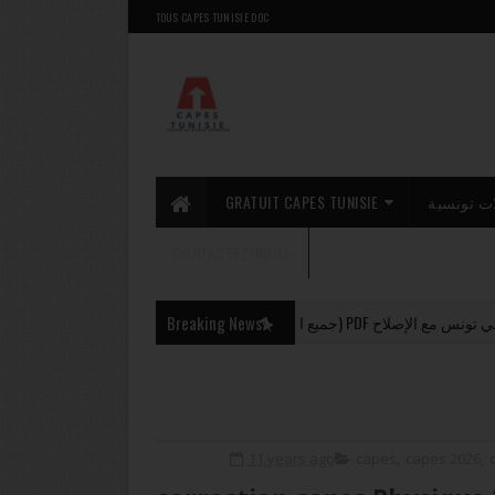
TOUS CAPES TUNISIE DOC
GRATUIT CAPES TUNISIE
ت تونسية
CONTACTEZ-NOUS
تجنّبها م!)
Breaking News
CAPES 2026
11 years ago
capes
,
capes 2026
,