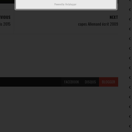
Powered by
Helplogger
EVIOUS
NEXT
is 2015
capes Allemand écrit 2009
FACEBOOK
DISQUS
BLOGGER