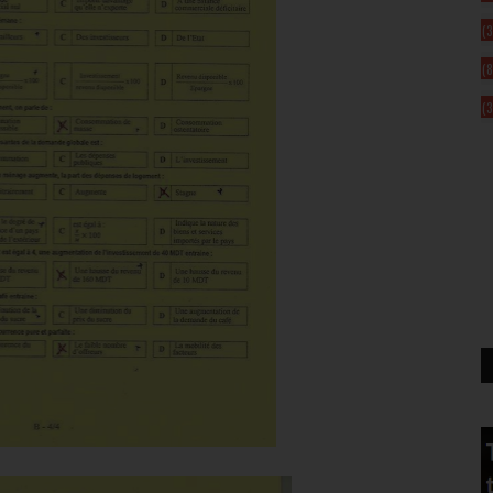
(3
(8
(3