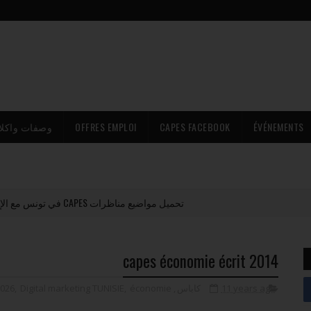
وصفات واكلا
OFFRES EMPLOI
CAPES FACEBOOK
ÉVÉNEMENTS
تحميل مواضيع مناظرات CAPES في تونس مع الإصلاح PDF (جميع المواد)
capes économie écrit 2014
2026
,
Digital marketing TUNISIE
,
économie
,
كاباس
11 years ago