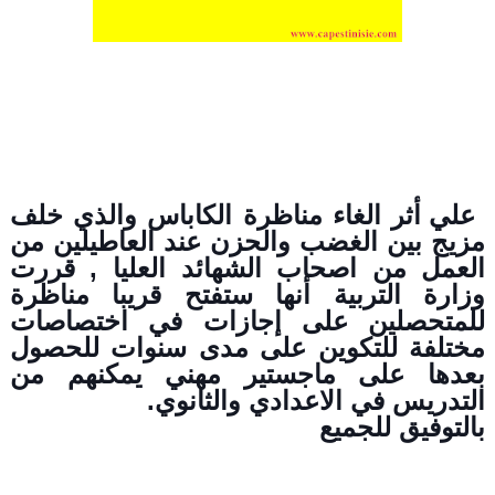
 علي أثر الغاء مناظرة الكاباس والذي خلف 
مزيج بين الغضب والحزن عند العاطيلين من 
العمل من اصحاب الشهائد العليا , قررت 
وزارة التربية أنها ستفتح قريبا مناظرة 
للمتحصلين على إجازات في اختصاصات 
مختلفة للتكوين على مدى سنوات للحصول 
بعدها على ماجستير مهني يمكنهم من 
التدريس في الاعدادي والثانوي.
بالتوفيق للجميع   