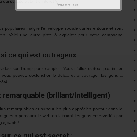
 qui suscite autant d’intérêt ?
Powered by
Helplogger
us populaires malgré l’enveloppe sociale qui les entoure et sont
tes. Voici une autre piste à exploiter pour votre campagne
si ce qui est outrageux
 vidéo sur Trump par exemple ! Vous n’allez surtout pas imiter
s vous pouvez déclencher le débat et encourager les gens à
côté.
remarquable (brillant/intelligent)
 plus remarquables et surtout les plus appréciés partout dans le
langues a parcouru le web en laissant les gens émerveillés par
 gagnante!
ur ce qui est secret :