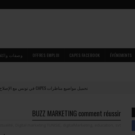
وصفات واكلا
OFFRES EMPLOI
CAPES FACEBOOK
ÉVÉNEMENTS
تحميل مواضيع مناظرات CAPES في تونس مع الإصلاح PDF (جميع المواد)
BUZZ MARKETING comment réussir
ctualité
,
Digital marketing TUNISIE
,
digitalMarketing
,
education
,
svt