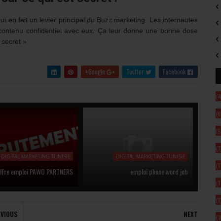
qui en fait un levier principal du Buzz marketing. Les internautes
 contenu confidentiel avec eux. Ça leur donne une bonne dose
 secret ».
Google+
Twitter
Facebook
(4
(6
(5
(1
DIGITAL MARKETING TUNISIE
DIGITAL MARKETING TUNISIE
(1
ffre emploi PAWO PARTNERS
emploi phone word job
(1
(1
EVIOUS
NEXT
(1