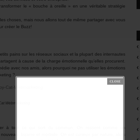
ansformer le « bouche à oreille » en une véritable stratégie
e les choses, mais nous allons tout de même partager avec vous
ur créer le Buzz!
tits pains sur les réseaux sociaux et la plupart des internautes
rtagent à cause de la charge émotionnelle qu’elles procurent.
ie avec nos amis, alors pourquoi ne pas utiliser les émotions
eting ?
ebmarketing
ster à tout ce qui sort du commun. On ressent comme un
 nouveau, bizarre et morbide. On est curieux par nature, alors