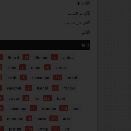
(8)
ÉCONOMIE
(8)
الربح من الانترنت
(8)
العمل علي الانترنت
(39)
معلمين
TAGS
)
General
(2)
allemand
(6)
anglais
)
arabe
(7)
chimie
(3)
civique
)
dessin
(3)
electronique
(44)
emploi
)
espagnole
(2)
francais
(9)
français
7)
gestion
(2)
hist
(22)
home
7)
informatique
(2)
islamique
(20)
math
)
mecanique
(1)
music
(26)
news
0)
physique
(14)
startup
(29)
svt