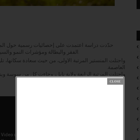
حدّدت دراسة اعتمدت على إحصائيات رسمية حول المدن
الفقر والبطالة ومؤشرات النمو والسياحة في كامل الولايات، أسعد 5 ولايات تونسية.
واحتلت المنستير المرتبة الاولى، من حيث سعادة سكانها، تليها
العاصمة.
واحتلت المرتبة الرابعة ولاية نابل، وجاءت كل من سوسة .