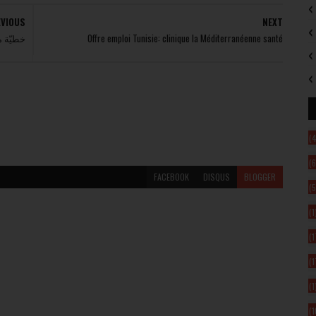
EVIOUS
NEXT
خطيّة م
Offre emploi Tunisie: clinique la Méditerranéenne santé
(4
(6
FACEBOOK
DISQUS
BLOGGER
(5
(1
(1
(1
(1
(1