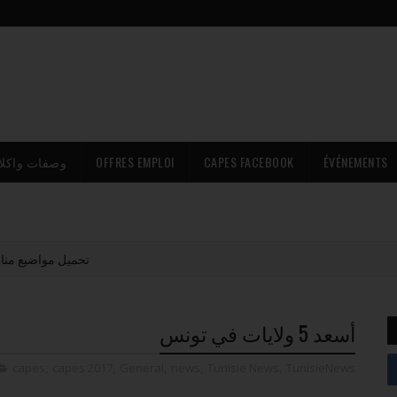
وصفات واكلا
OFFRES EMPLOI
CAPES FACEBOOK
ÉVÉNEMENTS
في تو PDF (جميع المواد)
أسعد 5 ولايات في تونس
capes
,
capes 2017
,
General
,
news
,
Tunisie News
,
TunisieNews