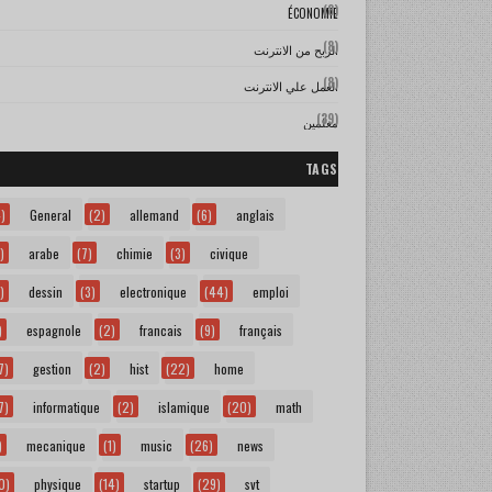
(8)
ÉCONOMIE
(8)
الربح من الانترنت
(8)
العمل علي الانترنت
(39)
معلمين
TAGS
)
General
(2)
allemand
(6)
anglais
)
arabe
(7)
chimie
(3)
civique
)
dessin
(3)
electronique
(44)
emploi
)
espagnole
(2)
francais
(9)
français
7)
gestion
(2)
hist
(22)
home
7)
informatique
(2)
islamique
(20)
math
)
mecanique
(1)
music
(26)
news
0)
physique
(14)
startup
(29)
svt