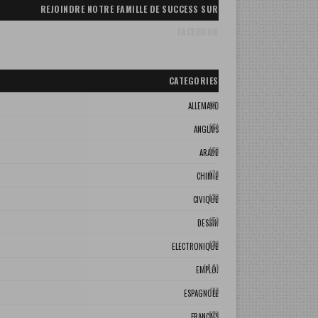
REJOINDRE NOTRE FAMILLE DE SUCCESS SUR
FACEBOOK
CATEGORIES
(2)
ALLEMAND
(6)
ANGLAIS
(6)
ARABE
(7)
CHIMIE
(3)
CIVIQUE
(5)
DESSIN
(3)
ELECTRONIQUE
(44)
EMPLOI
(1)
ESPAGNOLE
(2)
FRANCAIS